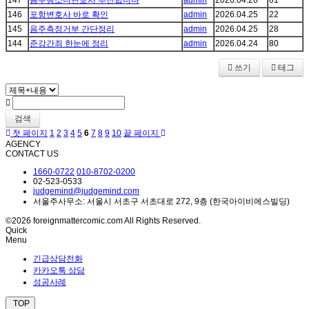
147
음주뺑소니변호사 추천합니다
admin
2026.04.26
61
146
포항변호사 바로 확인
admin
2026.04.25
22
145
음주측정거부 간단정리
admin
2026.04.25
28
144
준강간죄 한눈에 정리
admin
2026.04.24
80
쓰기
태그
검색
첫 페이지
1
2
3
4
5
6
7
8
9
10
끝 페이지
AGENCY
CONTACT US
1660-0722
010-8702-0200
02-523-0533
judgemind@judgemind.com
서울주사무소: 서울시 서초구 서초대로 272, 9층 (한국아이비에스빌딩)
©2026 foreignmattercomic.com All Rights Reserved.
Quick
Menu
긴급상담전화
카카오톡 상담
성공사례
TOP