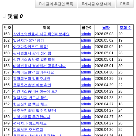
이 글의 추천인 목록
게시글 수정 내역
목록
댓글
0
번호
제목
글쓴이
날짜
조회 수
163
상간소송변호사 지금 확인해보세요
admin
2026.05.03
20
162
일산치과 요약 정리
admin
2026.05.02
19
161
아고다할인코드 필독!
admin
2026.05.02
19
160
판사변호사 짧게 정리함
admin
2026.05.01
28
159
상간녀소송 바로 알려드림
admin
2026.05.01
23
158
마약변호사 정리해서 공유합니다
admin
2026.05.01
30
157
다이어트한약 알려주세요
admin
2026.04.30
25
156
광명피부과 알려주세요
admin
2026.04.29
27
155
음주운전초범 바로 확인
admin
2026.04.29
22
154
상간녀소송비용 한눈에 보기
admin
2026.04.29
28
153
평택치과 반드시 확인
admin
2026.04.28
34
152
한포진치료 핵심 체크
admin
2026.04.27
18
»
음주운전초범 필수 정보만!
admin
2026.04.27
24
150
고양이주름 추천합니다
admin
2026.04.27
59
149
평택치과 참고하세요
admin
2026.04.27
28
148
학폭처분 추천드림
admin
2026.04.26
25