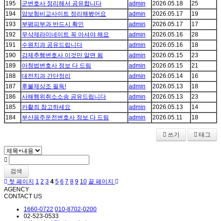
195
군변호사 정리해서 공유합니다
admin
2026.05.18
25
194
암보험비교사이트 정리해봤어요
admin
2026.05.17
19
193
부평피부과 반드시 확인
admin
2026.05.17
17
192
무삭제라미네이트 꼭 아셔야 해요
admin
2026.05.16
28
191
수원치과 공유드립니다
admin
2026.05.16
18
190
강제추행변호사 이것만 알면 됨
admin
2026.05.15
23
189
아청법변호사 정보 다 드림
admin
2026.05.15
21
188
대전치과 간단정리
admin
2026.05.14
16
187
후불제상조 필독!
admin
2026.05.13
18
186
사해행위취소소송 공유드립니다
admin
2026.05.13
23
185
카촬죄 참고하세요
admin
2026.05.13
14
184
부산음주운전변호사 정보 다 드림
admin
2026.05.11
18
쓰기
태그
검색
첫 페이지
1
2
3
4
5
6
7
8
9
10
끝 페이지
AGENCY
CONTACT US
1660-0722
010-8702-0200
02-523-0533