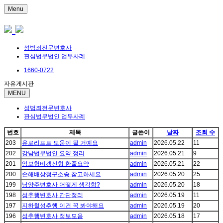
Menu
성범죄전문변호사
판심법무법인 업무사례
1660-0722
자유게시판
MENU
성범죄전문변호사
판심법무법인 업무사례
번호
제목
글쓴이
날짜
조회 수
203
유로리프트 도움이 될 거예요
admin
2026.05.22
11
202
강남법무법인 요약 정리
admin
2026.05.21
9
201
암보험비갱신형 한줄요약
admin
2026.05.21
22
200
손해배상청구소송 참고하세요
admin
2026.05.20
25
199
남양주변호사 어떻게 생각함?
admin
2026.05.20
18
198
성추행변호사 간단정리
admin
2026.05.19
11
197
지하철성추행 이건 꼭 봐야해요
admin
2026.05.19
20
196
성추행변호사 정보모음
admin
2026.05.18
17