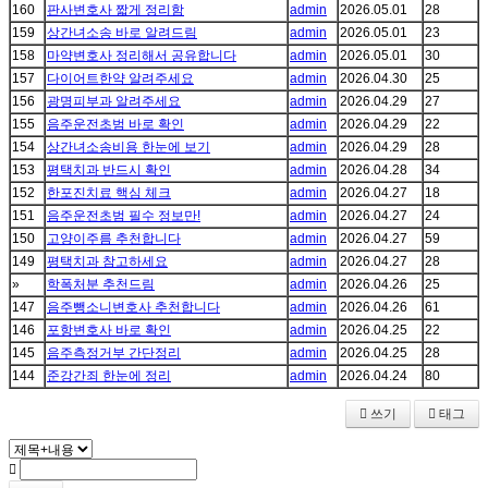
160
판사변호사 짧게 정리함
admin
2026.05.01
28
159
상간녀소송 바로 알려드림
admin
2026.05.01
23
158
마약변호사 정리해서 공유합니다
admin
2026.05.01
30
157
다이어트한약 알려주세요
admin
2026.04.30
25
156
광명피부과 알려주세요
admin
2026.04.29
27
155
음주운전초범 바로 확인
admin
2026.04.29
22
154
상간녀소송비용 한눈에 보기
admin
2026.04.29
28
153
평택치과 반드시 확인
admin
2026.04.28
34
152
한포진치료 핵심 체크
admin
2026.04.27
18
151
음주운전초범 필수 정보만!
admin
2026.04.27
24
150
고양이주름 추천합니다
admin
2026.04.27
59
149
평택치과 참고하세요
admin
2026.04.27
28
»
학폭처분 추천드림
admin
2026.04.26
25
147
음주뺑소니변호사 추천합니다
admin
2026.04.26
61
146
포항변호사 바로 확인
admin
2026.04.25
22
145
음주측정거부 간단정리
admin
2026.04.25
28
144
준강간죄 한눈에 정리
admin
2026.04.24
80
쓰기
태그