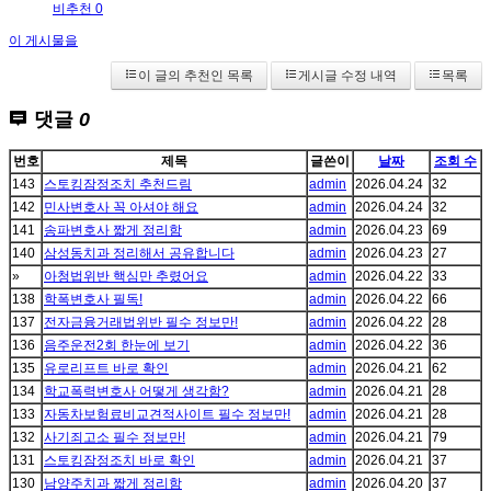
비추천 0
이 게시물을
이 글의 추천인 목록
게시글 수정 내역
목록
댓글
0
번호
제목
글쓴이
날짜
조회 수
143
스토킹잠정조치 추천드림
admin
2026.04.24
32
142
민사변호사 꼭 아셔야 해요
admin
2026.04.24
32
141
송파변호사 짧게 정리함
admin
2026.04.23
69
140
삼성동치과 정리해서 공유합니다
admin
2026.04.23
27
»
아청법위반 핵심만 추렸어요
admin
2026.04.22
33
138
학폭변호사 필독!
admin
2026.04.22
66
137
전자금융거래법위반 필수 정보만!
admin
2026.04.22
28
136
음주운전2회 한눈에 보기
admin
2026.04.22
36
135
유로리프트 바로 확인
admin
2026.04.21
62
134
학교폭력변호사 어떻게 생각함?
admin
2026.04.21
28
133
자동차보험료비교견적사이트 필수 정보만!
admin
2026.04.21
28
132
사기죄고소 필수 정보만!
admin
2026.04.21
79
131
스토킹잠정조치 바로 확인
admin
2026.04.21
37
130
남양주치과 짧게 정리함
admin
2026.04.20
37