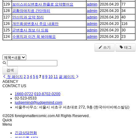
129
보이스피싱변호사 한줄로 요약했어요
admin
2026.04.20
77
128
공황장애치료 간단정리
admin
2026.04.20
34
127
안산치과 요약 정리
admin
2026.04.20
40
126
개인회생변호사 주요 내용만
admin
2026.04.20
116
125
군변호사 정보 다 드림
admin
2026.04.20
30
124
수원치과 이건 꼭 봐야해요
admin
2026.04.20
23
쓰기
태그
검색
첫 페이지
2
3
4
5
6
7
8
9
10
11
끝 페이지
AGENCY
CONTACT US
1660-0722
010-8702-0200
02-523-0533
judgemind@judgemind.com
서울주사무소: 서울시 서초구 서초대로 272, 9층 (한국아이비에스빌딩)
©2026 foreignmattercomic.com All Rights Reserved.
Quick
Menu
긴급상담전화