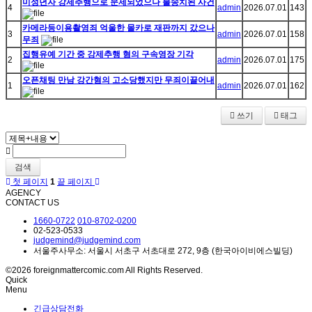
미성년자 강제추행으로 문제되었으나 불송치된 사건
4
admin
2026.07.01
143
카메라등이용촬영죄 억울한 몰카로 재판까지 갔으나
3
admin
2026.07.01
158
무죄
집행유예 기간 중 강제추행 혐의 구속영장 기각
2
admin
2026.07.01
175
오픈채팅 만남 강간혐의 고소당했지만 무죄이끌어내
1
admin
2026.07.01
162
쓰기
태그
검색
첫 페이지
1
끝 페이지
AGENCY
CONTACT US
1660-0722
010-8702-0200
02-523-0533
judgemind@judgemind.com
서울주사무소: 서울시 서초구 서초대로 272, 9층 (한국아이비에스빌딩)
©2026 foreignmattercomic.com All Rights Reserved.
Quick
Menu
긴급상담전화