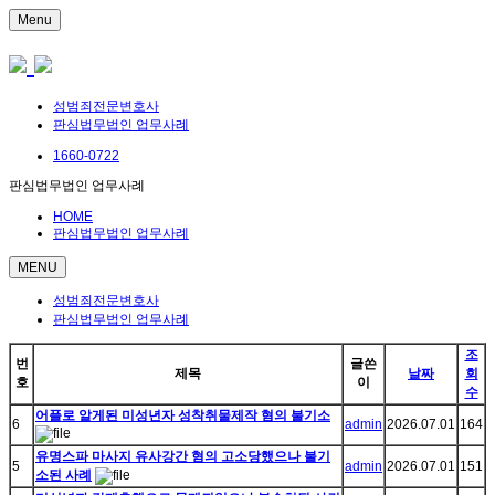
Menu
성범죄전문변호사
판심법무법인 업무사례
1660-0722
판심법무법인 업무사례
HOME
판심법무법인 업무사례
MENU
성범죄전문변호사
판심법무법인 업무사례
조
번
글쓴
제목
날짜
회
호
이
수
어플로 알게된 미성년자 성착취물제작 혐의 불기소
6
admin
2026.07.01
164
유명스파 마사지 유사강간 혐의 고소당했으나 불기
5
admin
2026.07.01
151
소된 사례