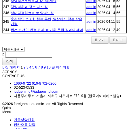
248
성범죄전문변호사 참고하세요
admin
2026.04.16
58
247
청량리치과 정보 다 드림
admin
2026.04.15
56
246
성대결절치료 바로 알려드림
admin
2026.04.14
56
충격적인 소소한 행복 루틴, 일상에서 찾는 작은
245
admin
2026.04.11
55
기쁨
244
완전 반전인 법정 판례: 예기치 못한 결과의 세계
admin
2026.04.12
49
쓰기
태그
검색
첫 페이지
1
2
3
4
5
6
7
8
9
10
끝 페이지
AGENCY
CONTACT US
1660-0722
010-8702-0200
02-523-0533
judgemind@judgemind.com
서울주사무소: 서울시 서초구 서초대로 272, 9층 (한국아이비에스빌딩)
©2026 foreignmattercomic.com All Rights Reserved.
Quick
Menu
긴급상담전화
카카오톡 상담