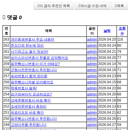
이 글의 추천인 목록
게시글 수정 내역
목록
댓글
0
번
글쓴
조회
제목
날짜
호
이
수
263
개인회생변호사 주요 내용만
admin
2026.04.20
116
262
준강간죄 한눈에 정리
admin
2026.04.24
80
261
사기죄고소 필수 정보만!
admin
2026.04.21
79
260
보이스피싱변호사 한줄로 요약했어요
admin
2026.04.20
77
259
음주뺑소니변호사 이거 어때요?
admin
2026.04.14
76
258
군형사전문변호사 추천합니다
admin
2026.04.16
71
257
송파변호사 짧게 정리함
admin
2026.04.23
69
256
음주뺑소니처벌 모아봤어요
admin
2026.04.15
68
255
학폭변호사 필독!
admin
2026.04.22
66
254
압구정써마지 궁금하셨죠?
admin
2026.04.20
66
253
강제추행변호사 바로 확인
admin
2026.04.16
66
252
조세전문변호사 총정리
admin
2026.04.13
63
251
유로리프트 바로 확인
admin
2026.04.21
62
250
음주뺑소니변호사 추천합니다
admin
2026.04.26
61
249
고양이주름 추천합니다
admin
2026.04.27
59